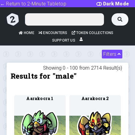
← Return to 2-Minute Tabletop
Dark Mode
HOME
ENCOUNTERS
TOKEN COLLECTIONS
SUPPORT US
Filters
Showing 0 -
100
from
2714
Result(s)
Results for "male"
Aarakocra 1
Aarakocra 2