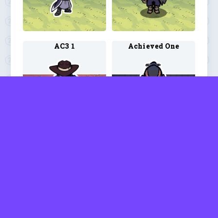
AC3 1
Achieved One
Acrobat
Adventurer 39